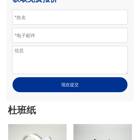
现在提交
杜班纸