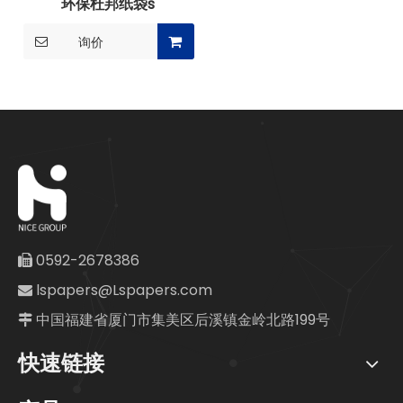
环保杜邦纸袋s
询价
0592-2678386

lspapers@Lspapers.com

中国福建省厦门市集美区后溪镇金岭北路199号

快速链接