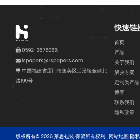
快速链
首页
0592-2678386

产品
lspapers@Lspapers.com

关于我们
中国福建省厦门市集美区后溪镇金岭北

解决方案
路199号
定制类产品
博客
联系我们
隐私政策
版权所有©
2026
莱思包装 保留所有权利.
网站地图
隐私